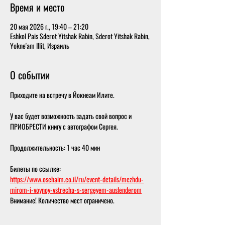
Время и место
20 мая 2026 г., 19:40 – 21:20
Eshkol Pais Sderot Yitshak Rabin, Sderot Yitshak Rabin,
Yokne'am Illit, Израиль
О событии
Приходите на встречу в Йокнеам Илите.
У вас будет возможность задать свой вопрос и 
ПРИОБРЕСТИ книгу с автографом Сергея.
Продолжительность: 1 час 40 мин
Билеты по ссылке: 
https://www.osehaim.co.il/ru/event-details/mezhdu-
mirom-i-voynoy-vstrecha-s-sergeyem-auslenderom
Внимание! Количество мест ограничено. 