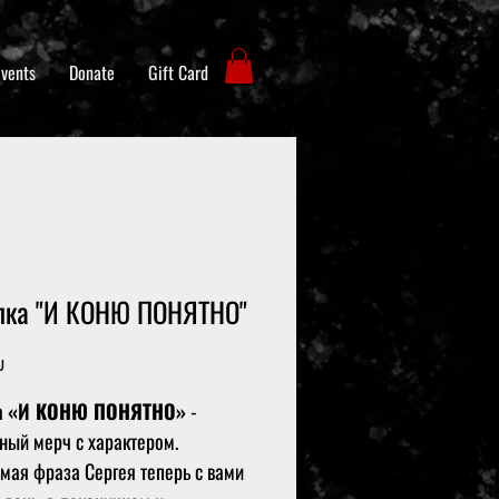
Events
Donate
Gift Card
лка "И КОНЮ ПОНЯТНО"
Цена
₪
а
«И КОНЮ ПОНЯТНО»
-
ный мерч с характером.
мая фраза Сергея теперь с вами