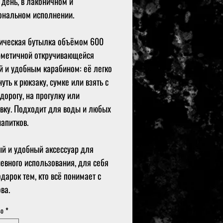
день, в лаконичном и
ональном исполнении.
ическая бутылка объёмом 600
рметичной откручивающейся
 и удобным карабином: её легко
нуть к рюкзаку, сумке или взять с
 дорогу, на прогулку или
вку. Подходит для воды и любых
напитков.
й и удобный аксессуар для
евного использования, для себя
одарок тем, кто всё понимает с
ва.
во
*