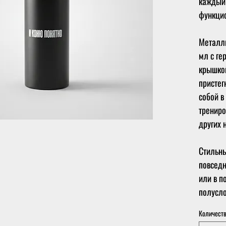
каждый 
функци
Металл
мл с ге
крышкой
пристег
собой в
трениро
других 
Стильны
повседн
или в п
полусло
Количест